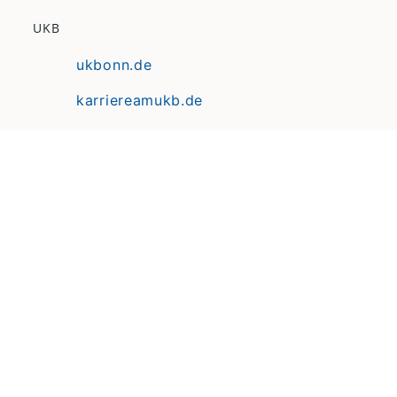
UKB
ukbonn.de
karriereamukb.de
ukbmittendrin.de
Anfahrt | Lageplan
Datenschutz
Erklärung zur Barrierefreiheit
Impressum