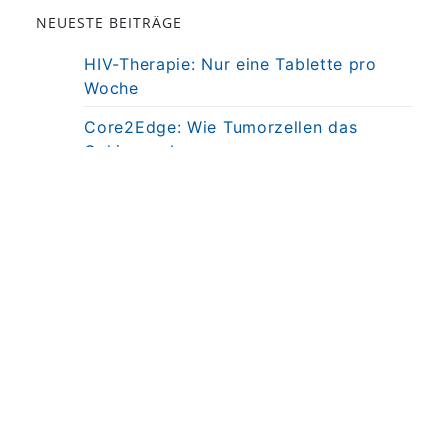
NEUESTE BEITRÄGE
HIV-Therapie: Nur eine Tablette pro
Woche
Core2Edge: Wie Tumorzellen das
Gehirn erobern
Zulassung neuartiger Netzhaut-
Implantattechnologie
Frank Holz für Science Breakthrough of
the Year 2026 nominiert
Herzerkrankungen früh erkennen:
Uniklinik Bonn startet den Herz Check
Bonn
© 2026
UKB Universitätsklinikum Bonn