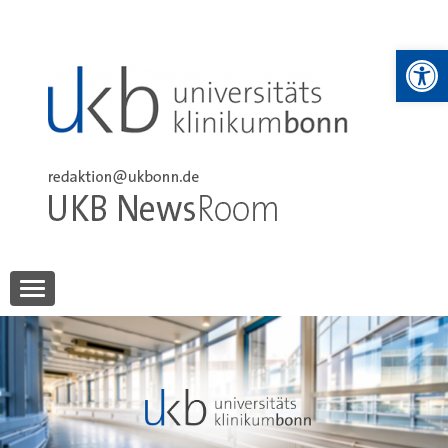
Skip
to
We
content
UKB NewsRoom
UKB NewsRoom