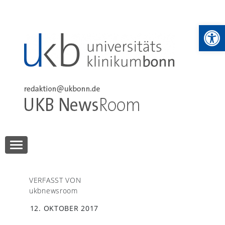
Skip
to
We
content
UKB NewsRoom
UKB NewsRoom
VERFASST VON
ukbnewsroom
12. OKTOBER 2017