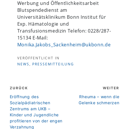
Werbung und Öffentlichkeitsarbeit
Blutspendedienst am
Universitätsklinikum Bonn Institut für
Exp. Hämatologie und
Transfusionsmedizin Telefon: 0228/287-
15134 E-Mail:
Monika.Jakobs_Sackenheim@ukbonn.de
VERÖFFENTLICHT IN
NEWS
,
PRESSEMITTEILUNG
Beitragsnavigation
ZURÜCK
WEITER
zurück
weiter
Eröffnung des
Rheuma – wenn die
Sozialpädiatrischen
Gelenke schmerzen
Zentrums am UKB –
Kinder und Jugendliche
profitieren von der engen
Verzahnung