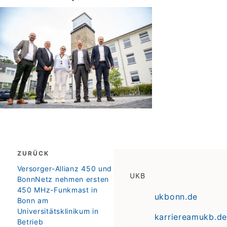
Beitragsnavigation
ZURÜCK
zurück
Versorger-Allianz 450 und
UKB
BonnNetz nehmen ersten
450 MHz-Funkmast in
ukbonn.de
Bonn am
Universitätsklinikum in
karriereamukb.de
Betrieb