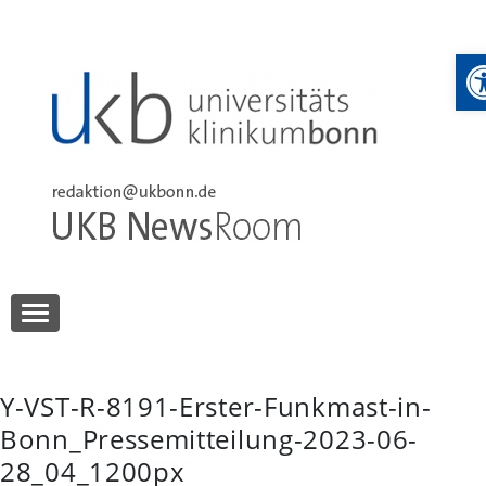
Skip
to
W
content
UKB NewsRoom
UKB NewsRoom
Y-VST-R-8191-Erster-Funkmast-in-
Bonn_Pressemitteilung-2023-06-
28_04_1200px