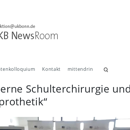
ntenkolloquium
Kontakt
mittendrin
Suchen
nach:
erne Schulterchirurgie un
prothetik“