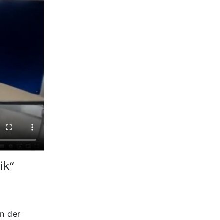
ik“
on der