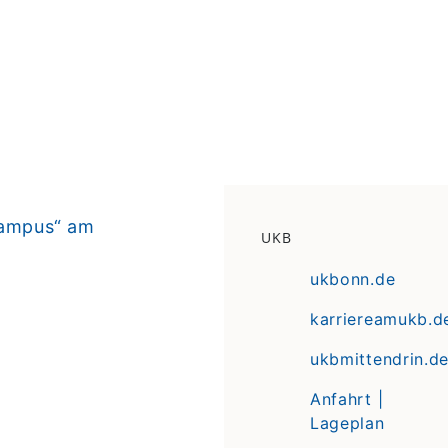
Campus“ am
UKB
ukbonn.de
karriereamukb.d
ukbmittendrin.d
Anfahrt |
Lageplan