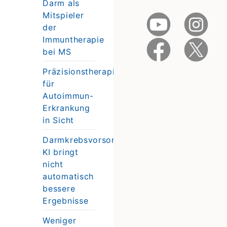
Darm als
Mitspieler
der
Immuntherapie
bei MS
Präzisionstherapie
für
Autoimmun-
Erkrankung
in Sicht
Darmkrebsvorsorge:
KI bringt
nicht
automatisch
bessere
Ergebnisse
Weniger