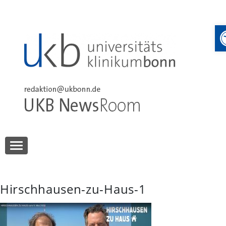
Skip
to
content
UKB NewsRoom
UKB NewsRoom
Hirschhausen-zu-Haus-1