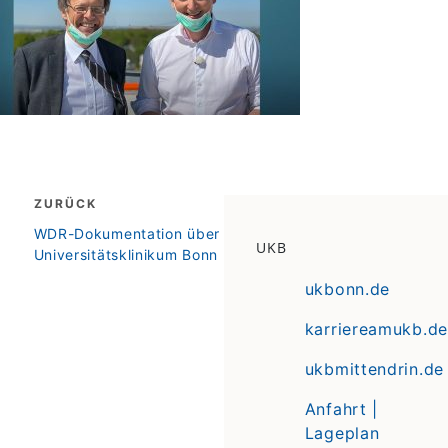
Beitragsnavigation
ZURÜCK
zurück
WDR-Dokumentation über
UKB
Universitätsklinikum Bonn
ukbonn.de
karriereamukb.de
ukbmittendrin.de
Anfahrt |
Lageplan