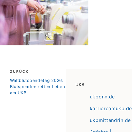
Beitragsnavigation
ZURÜCK
zurück
Weltblutspendetag 2026:
UKB
Blutspenden retten Leben
am UKB
ukbonn.de
karriereamukb.de
ukbmittendrin.de
Anfahrt |