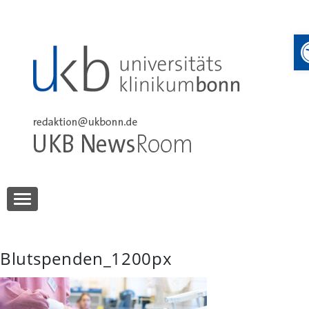
Skip
to
content
UKB NewsRoom
UKB NewsRoom
Blutspenden_1200px