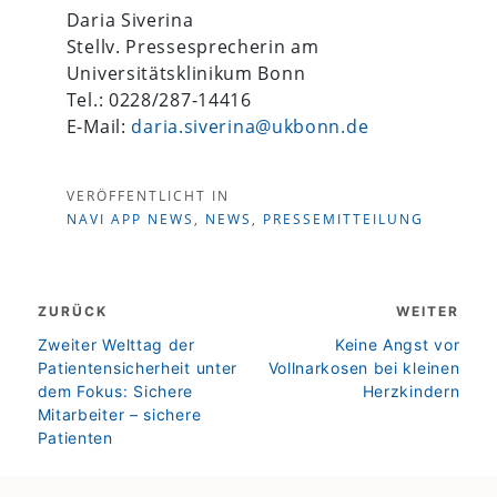
Daria Siverina
Stellv. Pressesprecherin am
Universitätsklinikum Bonn
Tel.: 0228/287-14416
E-Mail:
daria.siverina@ukbonn.de
VERÖFFENTLICHT IN
NAVI APP NEWS
,
NEWS
,
PRESSEMITTEILUNG
Beitragsnavigation
ZURÜCK
WEITER
zurück
weiter
Zweiter Welttag der
Keine Angst vor
Patientensicherheit unter
Vollnarkosen bei kleinen
dem Fokus: Sichere
Herzkindern
Mitarbeiter – sichere
Patienten