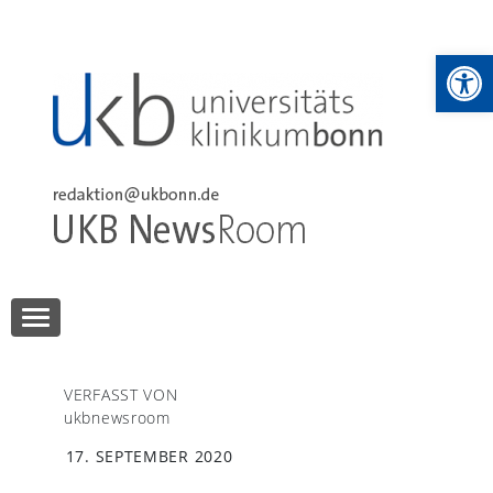
Skip
to
We
content
UKB NewsRoom
UKB NewsRoom
VERFASST VON
ukbnewsroom
17. SEPTEMBER 2020