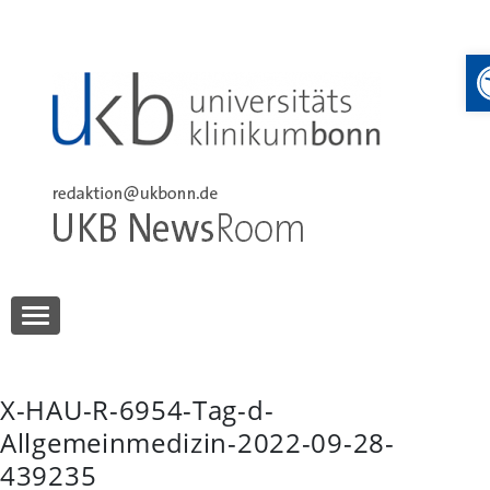
Skip
to
content
UKB NewsRoom
UKB NewsRoom
X-HAU-R-6954-Tag-d-
Allgemeinmedizin-2022-09-28-
439235