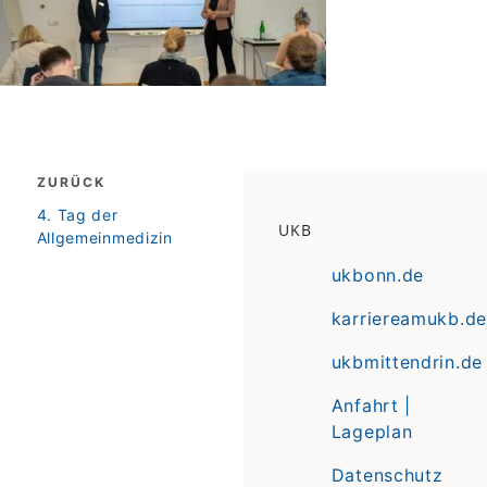
Beitragsnavigation
ZURÜCK
zurück
4. Tag der
UKB
Allgemeinmedizin
ukbonn.de
karriereamukb.de
ukbmittendrin.de
Anfahrt |
Lageplan
Datenschutz