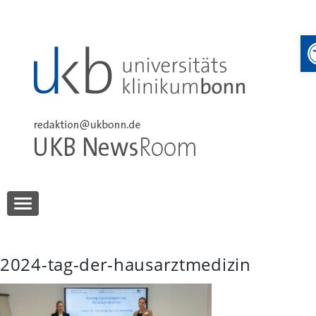
Skip
to
content
UKB NewsRoom
UKB NewsRoom
2024-tag-der-hausarztmedizin