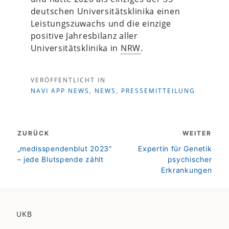
deutschen Universitätsklinika einen
Leistungszuwachs und die einzige
positive Jahresbilanz aller
Universitätsklinika in
NRW
.
VERÖFFENTLICHT IN
NAVI APP NEWS
,
NEWS
,
PRESSEMITTEILUNG
Beitragsnavigation
ZURÜCK
WEITER
zurück
weiter
„medisspendenblut 2023“
Expertin für Genetik
– jede Blutspende zählt
psychischer
Erkrankungen
UKB