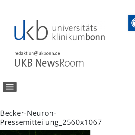
Skip
to
content
UKB NewsRoom
UKB NewsRoom
Becker-Neuron-
Pressemitteilung_2560x1067