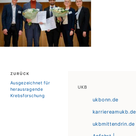
Beitragsnavigation
ZURÜCK
zurück
Ausgezeichnet für
UKB
herausragende
Krebsforschung
ukbonn.de
karriereamukb.de
ukbmittendrin.de
Anfahrt |