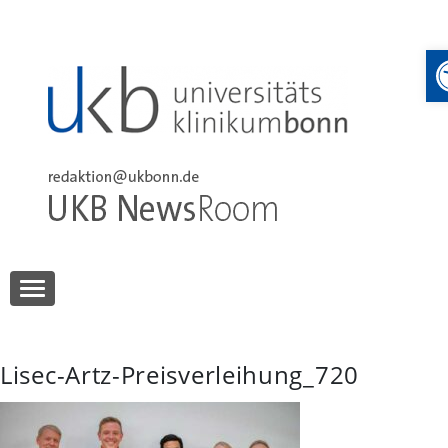
Skip
to
content
UKB NewsRoom
UKB NewsRoom
Lisec-Artz-Preisverleihung_720