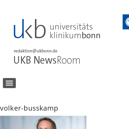
Skip
to
content
UKB NewsRoom
UKB NewsRoom
volker-busskamp