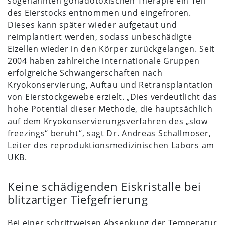
sogenannten gonadotoxischen Therapie ein Teil
des Eierstocks entnommen und eingefroren.
Dieses kann später wieder aufgetaut und
reimplantiert werden, sodass unbeschädigte
Eizellen wieder in den Körper zurückgelangen. Seit
2004 haben zahlreiche internationale Gruppen
erfolgreiche Schwangerschaften nach
Kryokonservierung, Auftau und Retransplantation
von Eierstockgewebe erzielt. „Dies verdeutlicht das
hohe Potential dieser Methode, die hauptsächlich
auf dem Kryokonservierungsverfahren des „slow
freezings“ beruht“, sagt Dr. Andreas Schallmoser,
Leiter des reproduktionsmedizinischen Labors am
UKB
.
Keine schädigenden Eiskristalle bei
blitzartiger Tiefgefrierung
Bei einer schrittweisen Absenkung der Temperatur