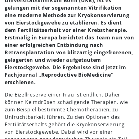
Universitätsklinikum Bonn (
UKB
), ist es
gelungen mit der sogenannten Vitrifikation
eine moderne Methode zur Kryokonservierung
von Eierstockgewebe zu etablieren. Es dient
dem Fertilitätserhalt vor einer Krebstherapie.
Erstmalig in Europa berichtet das Team nun von
einer erfolgreichen Entbindung nach
Retransplantation von blitzartig eingefrorenen,
gelagerten und wieder aufgetautem
Eierstockgewebe. Die Ergebnisse sind jetzt im
Fachjournal „Reproductive BioMedicine“
erschienen.
Die Eizellreserve einer Frau ist endlich. Daher
können Keimdrüsen schädigende Therapien, wie
zum Beispiel bestimmte Chemotherapien, zu
Unfruchtbarkeit führen. Zu den Optionen des
Fertilitätserhalts gehört die Kryokonservierung
von Eierstockgewebe. Dabei wird vor einer