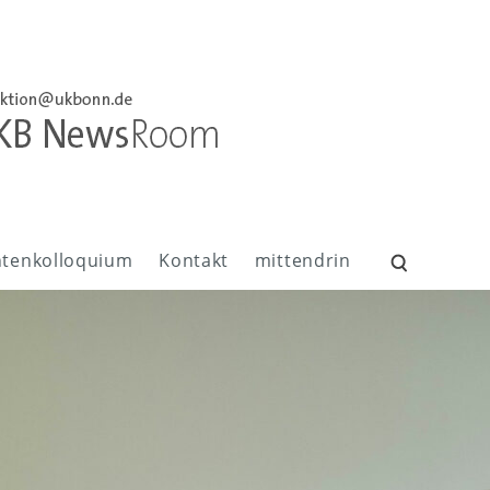
ntenkolloquium
Kontakt
mittendrin
Suchen
nach: