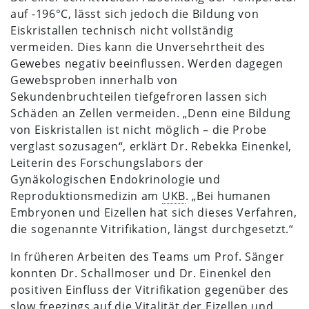
auf -196°C, lässt sich jedoch die Bildung von
Eiskristallen technisch nicht vollständig
vermeiden. Dies kann die Unversehrtheit des
Gewebes negativ beeinflussen. Werden dagegen
Gewebsproben innerhalb von
Sekundenbruchteilen tiefgefroren lassen sich
Schäden an Zellen vermeiden. „Denn eine Bildung
von Eiskristallen ist nicht möglich – die Probe
verglast sozusagen“, erklärt Dr. Rebekka Einenkel,
Leiterin des Forschungslabors der
Gynäkologischen Endokrinologie und
Reproduktionsmedizin am
UKB
. „Bei humanen
Embryonen und Eizellen hat sich dieses Verfahren,
die sogenannte Vitrifikation, längst durchgesetzt.“
In früheren Arbeiten des Teams um Prof. Sänger
konnten Dr. Schallmoser und Dr. Einenkel den
positiven Einfluss der Vitrifikation gegenüber des
slow freezings auf die Vitalität der Eizellen und