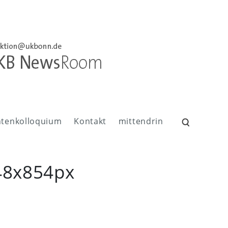
ntenkolloquium
Kontakt
mittendrin
Suchen
nach:
48x854px