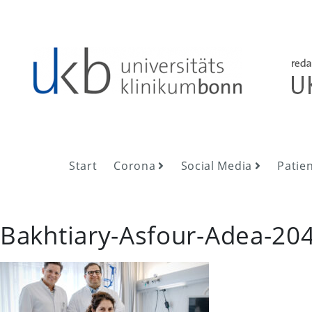
Skip
to
content
UKB NewsRoom
UKB NewsRoom
Start
Corona
Social Media
Patie
Bakhtiary-Asfour-Adea-20