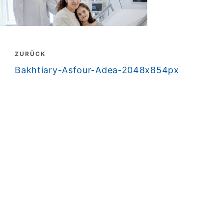
Beitragsnavigation
ZURÜCK
zurück
Bakhtiary-Asfour-Adea-2048x854px