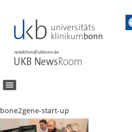
Skip
to
content
UKB NewsRoom
UKB NewsRoom
bone2gene-start-up