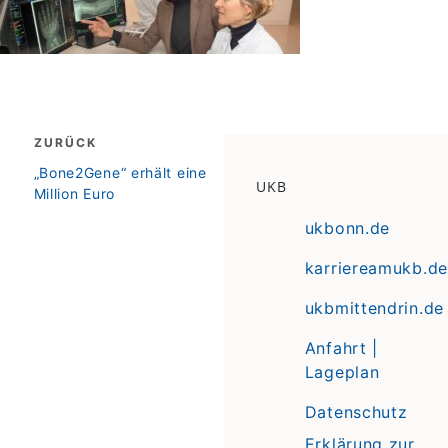
Beitragsnavigation
ZURÜCK
zurück
„Bone2Gene“ erhält eine
UKB
Million Euro
ukbonn.de
karriereamukb.de
ukbmittendrin.de
Anfahrt |
Lageplan
Datenschutz
Erklärung zur