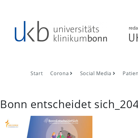
Skip
to
content
UKB NewsRoom
UKB NewsRoom
Start
Corona
Social Media
Patie
Bonn entscheidet sich_20