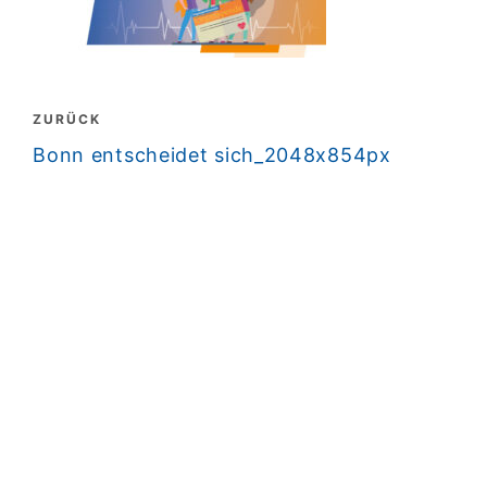
Beitragsnavigation
ZURÜCK
zurück
Bonn entscheidet sich_2048x854px