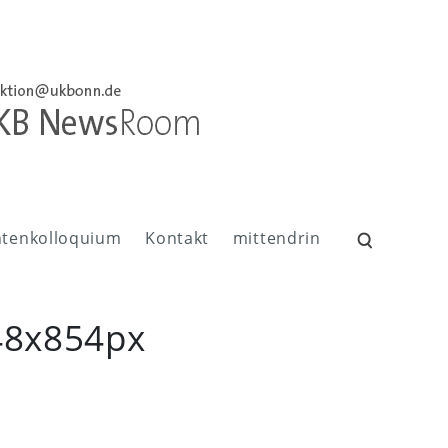
ntenkolloquium
Kontakt
mittendrin
Suchen
nach:
48x854px