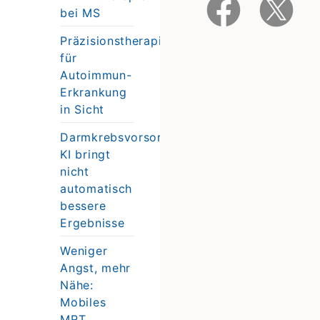
bei MS
Präzisionstherapie
für
Autoimmun-
Erkrankung
in Sicht
Darmkrebsvorsorge:
KI bringt
nicht
automatisch
bessere
Ergebnisse
Weniger
Angst, mehr
Nähe:
Mobiles
MRT