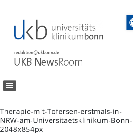
Skip
to
content
UKB NewsRoom
UKB NewsRoom
Therapie-mit-Tofersen-erstmals-in-
NRW-am-Universitaetsklinikum-Bonn-
2048x854px