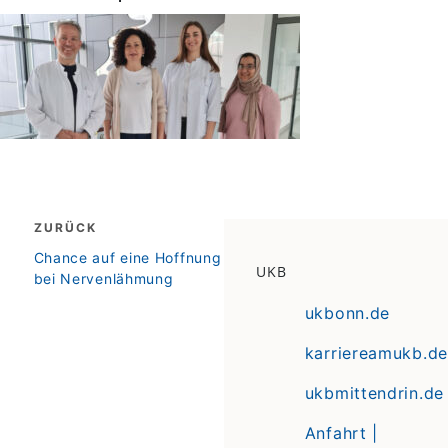
Beitragsnavigation
ZURÜCK
zurück
Chance auf eine Hoffnung
UKB
bei Nervenlähmung
ukbonn.de
karriereamukb.de
ukbmittendrin.de
Anfahrt |