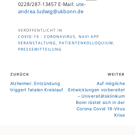
0228/287-13457 E-Mail:
ute-
andrea.ludwig@ukbonn.de
VERÖFFENTLICHT IN
COVID-19 - CORONAVIRUS
,
NAVI APP
VERANSTALTUNG
,
PATIENTENKOLLOQUIUM
,
PRESSEMITTEILUNG
Beitragsnavigation
ZURÜCK
WEITER
zurück
weiter
Alzheimer: Entzündung
Auf mögliche
triggert fatalen Kreislauf
Entwicklungen vorbereitet
– Universitätsklinikum
Bonn rüstet sich in der
Corona Covid 19-Virus
Krise