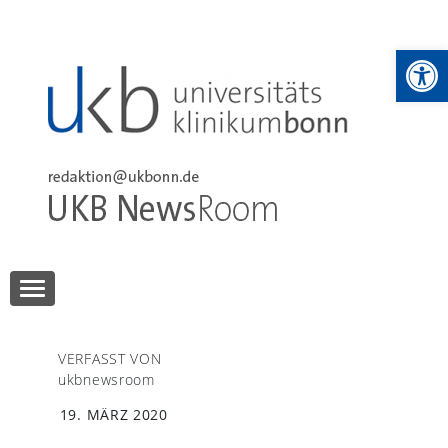
Skip
to
We
content
UKB NewsRoom
UKB NewsRoom
VERFASST VON
ukbnewsroom
19. MÄRZ 2020