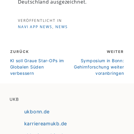
Deutschland ausgezeichnet.
VERÖFFENTLICHT IN
NAVI APP NEWS
,
NEWS
Beitragsnavigation
ZURÜCK
WEITER
zurück
weiter
KI soll Graue Star-OPs im
Symposium in Bonn:
Globalen Süden
Gehirnforschung weiter
verbessern
voranbringen
UKB
ukbonn.de
karriereamukb.de