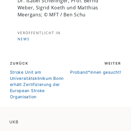
Dr. Isabel Schellinger, Prof. Bernd
Weber, Sigrid Koeth und Matthias
Meergans; © MFT / Ben Schu
VERÖFFENTLICHT IN
NEWS
Beitragsnavigation
ZURÜCK
WEITER
zurück
weiter
Stroke Unit am
Proband*innen gesucht!
Universitätsklinikum Bonn
erhält Zertifizierung der
European Stroke
Organisation
UKB