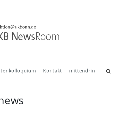
ntenkolloquium
Kontakt
mittendrin
Suchen
nach:
_news