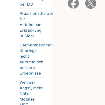
bei MS
Präzisionstherapie
für
Autoimmun-
Erkrankung
in Sicht
Darmkrebsvorsorge:
KI bringt
nicht
automatisch
bessere
Ergebnisse
Weniger
Angst, mehr
Nähe:
Mobiles
MRT