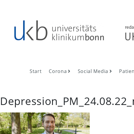
Skip
to
content
UKB NewsRoom
UKB NewsRoom
Start
Corona
Social Media
Patie
Depression_PM_24.08.22