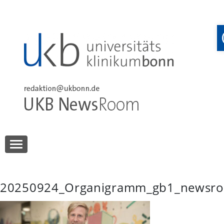
Skip
to
content
UKB NewsRoom
UKB NewsRoom
20250924_Organigramm_gb1_newsr