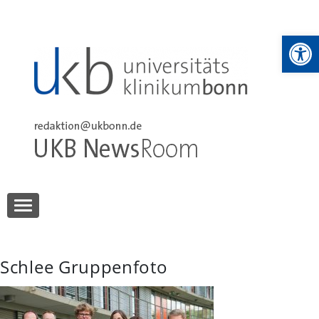
Skip
to
We
content
UKB NewsRoom
UKB NewsRoom
Schlee Gruppenfoto