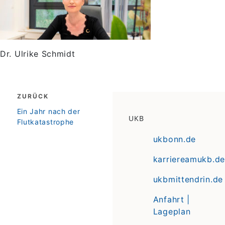
Dr. Ulrike Schmidt
Beitragsnavigation
ZURÜCK
zurück
Ein Jahr nach der
UKB
Flutkatastrophe
ukbonn.de
karriereamukb.de
ukbmittendrin.de
Anfahrt |
Lageplan