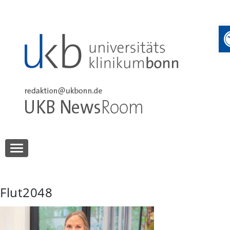
Skip
to
content
UKB NewsRoom
UKB NewsRoom
Flut2048