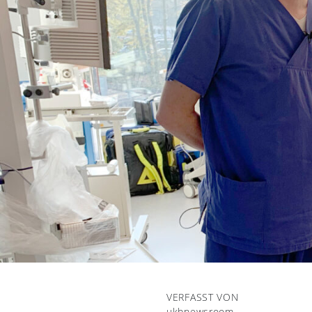
VERFASST VON
ukbnewsroom