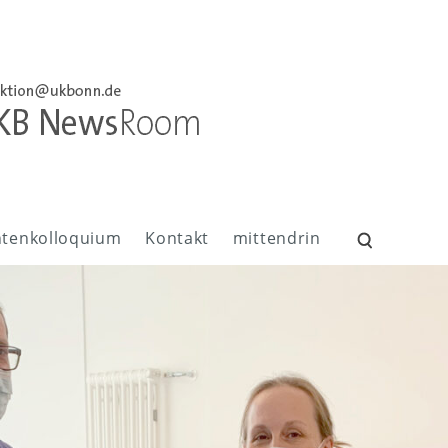
ntenkolloquium
Kontakt
mittendrin
Suchen
nach: