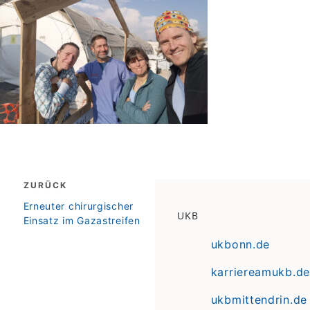
Beitragsnavigation
ZURÜCK
zurück
Erneuter chirurgischer
UKB
Einsatz im Gazastreifen
ukbonn.de
karriereamukb.de
ukbmittendrin.de