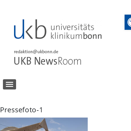
Skip
to
content
UKB NewsRoom
UKB NewsRoom
Pressefoto-1