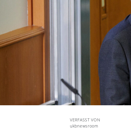
VERFASST VON
ukbnewsroom