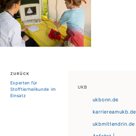
Beitragsnavigation
ZURÜCK
zurück
Experten für
UKB
Stofftierheilkunde im
Einsatz
ukbonn.de
karriereamukb.de
ukbmittendrin.de
Anfahrt |