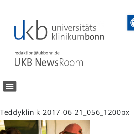
Skip
to
content
UKB NewsRoom
UKB NewsRoom
Teddyklinik-2017-06-21_056_1200px