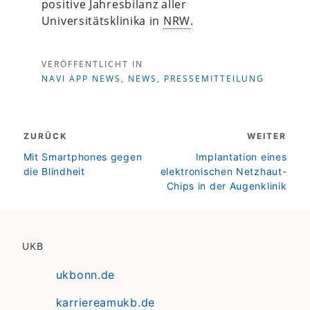
positive Jahresbilanz aller
Universitätsklinika in
NRW
.
VERÖFFENTLICHT IN
NAVI APP NEWS
,
NEWS
,
PRESSEMITTEILUNG
Beitragsnavigation
ZURÜCK
WEITER
zurück
weiter
Mit Smartphones gegen
Implantation eines
die Blindheit
elektronischen Netzhaut-
Chips in der Augenklinik
UKB
ukbonn.de
karriereamukb.de