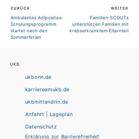
Beitragsnavigation
ZURÜCK
WEITER
zurück
weiter
Ambulantes Adipositas-
Familien-SCOUTs
Schulungsprogramm
unterstützen Familien mit
startet nach den
krebserkranktem Elternteil
Sommerferien
UKB
ukbonn.de
karriereamukb.de
ukbmittendrin.de
Anfahrt | Lageplan
Datenschutz
Erklärung zur Barrierefreiheit