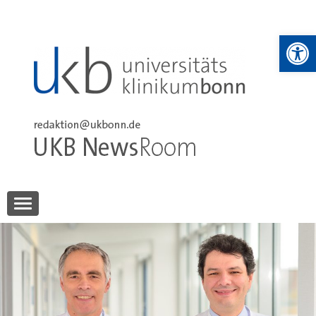
Skip
to
We
content
UKB NewsRoom
UKB NewsRoom