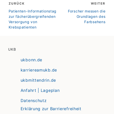
ZURÜCK
WEITER
zurück
weiter
Patienten-Informationstag
Forscher messen die
zur fächerübergreifenden
Grundlagen des
Versorgung von
Farbsehens
Krebspatienten
UKB
ukbonn.de
karriereamukb.de
ukbmittendrin.de
Anfahrt | Lageplan
Datenschutz
Erklärung zur Barrierefreiheit