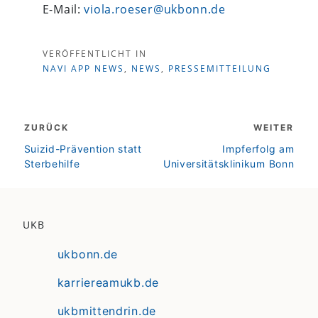
E-Mail:
viola.roeser@ukbonn.de
VERÖFFENTLICHT IN
NAVI APP NEWS
,
NEWS
,
PRESSEMITTEILUNG
Beitragsnavigation
ZURÜCK
WEITER
zurück
weiter
Suizid-Prävention statt
Impferfolg am
Sterbehilfe
Universitätsklinikum Bonn
UKB
ukbonn.de
karriereamukb.de
ukbmittendrin.de