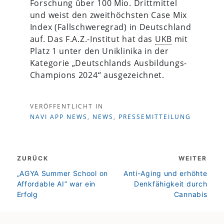
Forschung über 100 Mio. Drittmittel
und weist den zweithöchsten Case Mix
Index (Fallschweregrad) in Deutschland
auf. Das F.A.Z.-Institut hat das
UKB
mit
Platz 1 unter den Uniklinika in der
Kategorie „Deutschlands Ausbildungs-
Champions 2024“ ausgezeichnet.
VERÖFFENTLICHT IN
NAVI APP NEWS
,
NEWS
,
PRESSEMITTEILUNG
Beitragsnavigation
ZURÜCK
WEITER
zurück
weiter
„AGYA Summer School on
Anti-Aging und erhöhte
Affordable AI” war ein
Denkfähigkeit durch
Erfolg
Cannabis