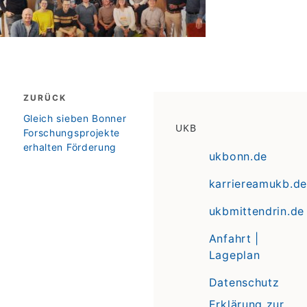
Beitragsnavigation
ZURÜCK
zurück
Gleich sieben Bonner
UKB
Forschungsprojekte
erhalten Förderung
ukbonn.de
karriereamukb.de
ukbmittendrin.de
Anfahrt |
Lageplan
Datenschutz
Erklärung zur