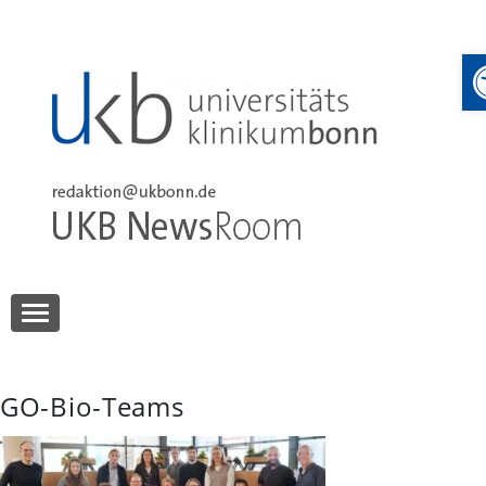
Skip
to
content
UKB NewsRoom
UKB NewsRoom
GO-Bio-Teams