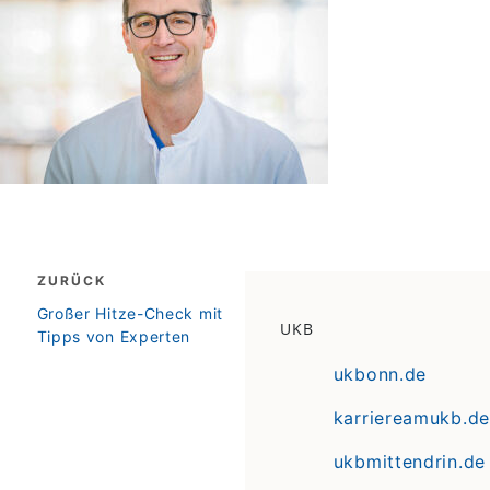
Beitragsnavigation
ZURÜCK
zurück
Großer Hitze-Check mit
UKB
Tipps von Experten
ukbonn.de
karriereamukb.de
ukbmittendrin.de