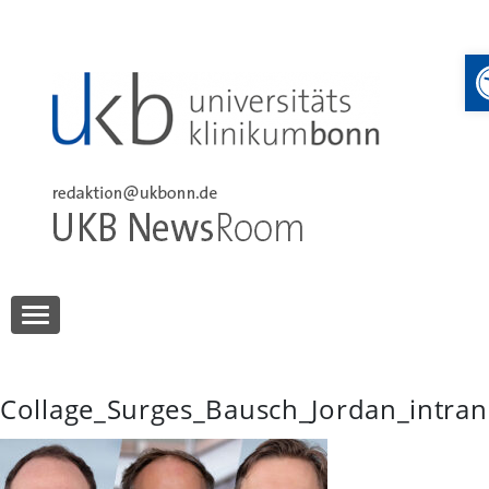
Skip
to
content
UKB NewsRoom
UKB NewsRoom
Collage_Surges_Bausch_Jordan_intran