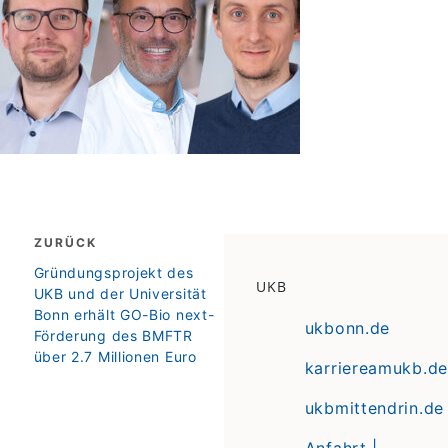
Beitragsnavigation
ZURÜCK
zurück
Gründungsprojekt des
UKB
UKB und der Universität
Bonn erhält GO-Bio next-
ukbonn.de
Förderung des BMFTR
über 2.7 Millionen Euro
karriereamukb.de
ukbmittendrin.de
Anfahrt |