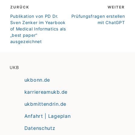
Beitragsnavigation
ZURÜCK
WEITER
zurück
weiter
Publikation von PD Dr.
Prüfungsfragen erstellen
Sven Zenker im Yearbook
mit ChatGPT
of Medical Informatics als
„best paper“
ausgezeichnet
UKB
ukbonn.de
karriereamukb.de
ukbmittendrin.de
Anfahrt | Lageplan
Datenschutz