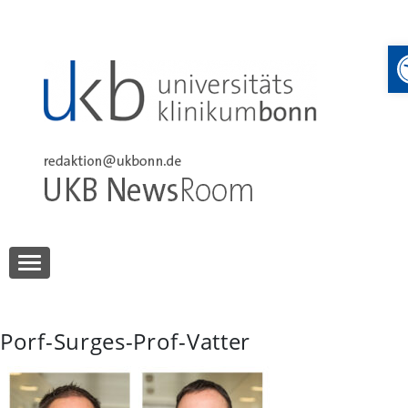
Skip
to
content
UKB NewsRoom
UKB NewsRoom
Porf-Surges-Prof-Vatter