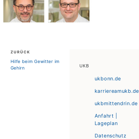
Beitragsnavigation
ZURÜCK
zurück
Hilfe beim Gewitter im
UKB
Gehirn
ukbonn.de
karriereamukb.de
ukbmittendrin.de
Anfahrt |
Lageplan
Datenschutz