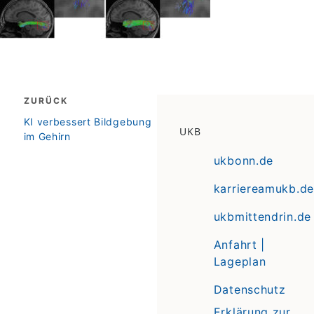
Beitragsnavigation
ZURÜCK
zurück
KI verbessert Bildgebung
UKB
im Gehirn
ukbonn.de
karriereamukb.de
ukbmittendrin.de
Anfahrt |
Lageplan
Datenschutz
Erklärung zur