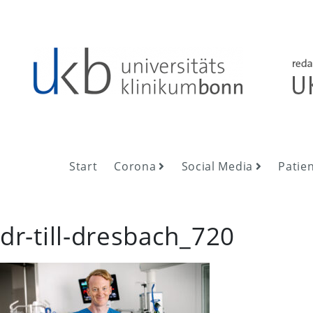
Skip
to
content
UKB NewsRoom
UKB NewsRoom
Start
Corona
Social Media
Patie
dr-till-dresbach_720