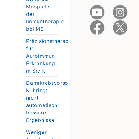
Mitspieler
der
Immuntherapie
bei MS
Präzisionstherapie
für
Autoimmun-
Erkrankung
in Sicht
Darmkrebsvorsorge:
KI bringt
nicht
automatisch
bessere
Ergebnisse
Weniger