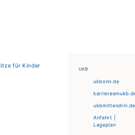
tze für Kinder
UKB
ukbonn.de
karriereamukb.d
ukbmittendrin.d
Anfahrt |
Lageplan