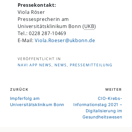
Pressekontakt:
Viola Röser
Pressesprecherin am
Universitätsklinikum Bonn (
UKB
)
Tel.: 0228 287-10469
E-Mail:
Viola.Roeser@ukbonn.de
VERÖFFENTLICHT IN
NAVI APP NEWS
,
NEWS
,
PRESSEMITTEILUNG
Beitragsnavigation
ZURÜCK
WEITER
zurück
weiter
Impferfolg am
CIO-Krebs-
Universitätsklinikum Bonn
Informationstag 2021 –
Digitalisierung im
Gesundheitswesen