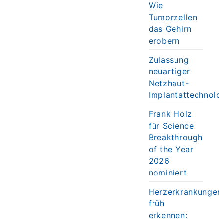
Wie
Tumorzellen
das Gehirn
erobern
Zulassung
neuartiger
Netzhaut-
Implantattechnol
Frank Holz
für Science
Breakthrough
of the Year
2026
nominiert
Herzerkrankunge
früh
erkennen: