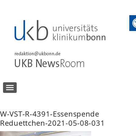
Skip
to
content
UKB NewsRoom
UKB NewsRoom
W-VST-R-4391-Essenspende
Reduettchen-2021-05-08-031