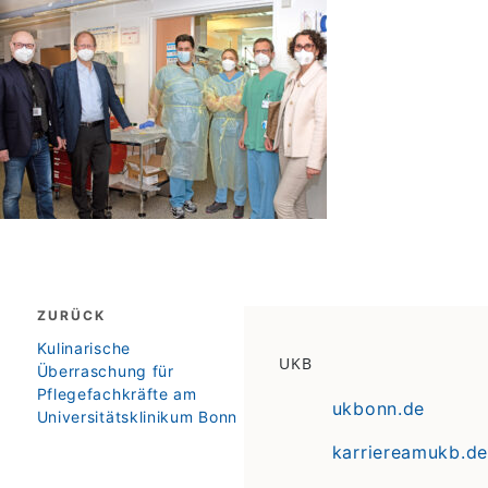
Beitragsnavigation
ZURÜCK
zurück
Kulinarische
UKB
Überraschung für
Pflegefachkräfte am
ukbonn.de
Universitätsklinikum Bonn
karriereamukb.de