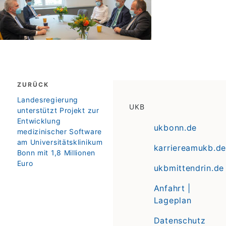
Beitragsnavigation
ZURÜCK
zurück
Landesregierung
UKB
unterstützt Projekt zur
Entwicklung
ukbonn.de
medizinischer Software
am Universitätsklinikum
karriereamukb.de
Bonn mit 1,8 Millionen
Euro
ukbmittendrin.de
Anfahrt |
Lageplan
Datenschutz