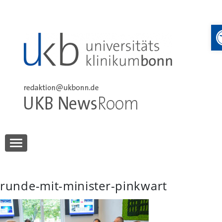
Skip
to
content
UKB NewsRoom
UKB NewsRoom
runde-mit-minister-pinkwart