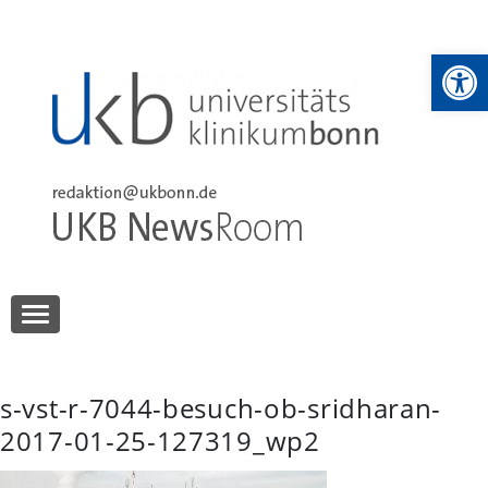
Skip
to
We
content
UKB NewsRoom
UKB NewsRoom
s-vst-r-7044-besuch-ob-sridharan-
2017-01-25-127319_wp2