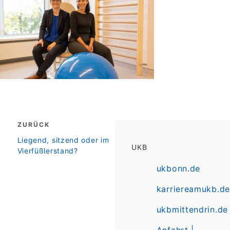
Beitragsnavigation
ZURÜCK
zurück
Liegend, sitzend oder im
UKB
Vierfüßlerstand?
ukbonn.de
karriereamukb.de
ukbmittendrin.de
Anfahrt |