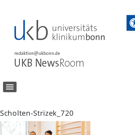
Skip
to
W
content
UKB NewsRoom
UKB NewsRoom
Scholten-Strizek_720