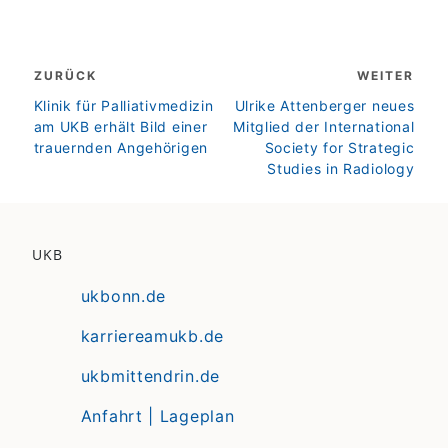
Beitragsnavigation
ZURÜCK
WEITER
zurück
weiter
Klinik für Palliativmedizin
Ulrike Attenberger neues
am UKB erhält Bild einer
Mitglied der International
trauernden Angehörigen
Society for Strategic
Studies in Radiology
UKB
ukbonn.de
karriereamukb.de
ukbmittendrin.de
Anfahrt | Lageplan